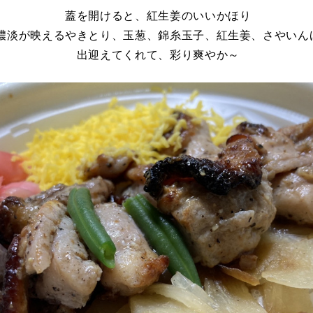
蓋を開けると、紅生姜のいいかほり
濃淡が映えるやきとり、玉葱、錦糸玉子、紅生姜、さやいん
出迎えてくれて、彩り爽やか～