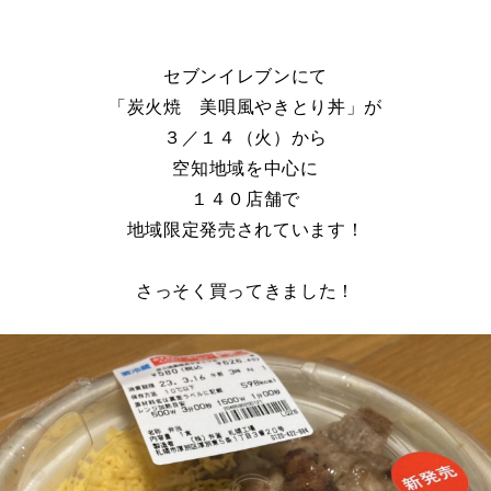
セブンイレブンにて
「炭火焼 美唄風やきとり丼」が
３／１４（火）から
空知地域を中心に
１４０店舗で
地域限定発売されています！
さっそく買ってきました！