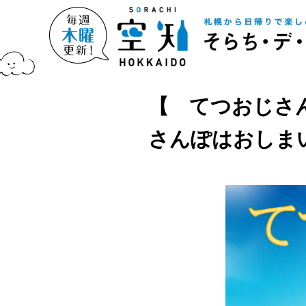
【 てつおじさん
さんぽはおしま