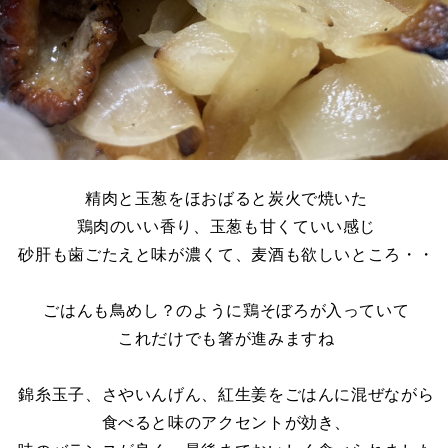
精肉と玉葱をほおばると炭火で焼いた
鶏肉のいい香り、玉葱も甘くていい感じ
砂肝も歯ごたえと味が濃くて、麦酒も欲しいところ・・
ごはんも鳥めし？のように鶏そぼろが入っていて
これだけでも箸が進みますね
錦糸玉子、さやいんげん、紅生姜をごはんに混ぜながら
食べると味のアクセントが効き、