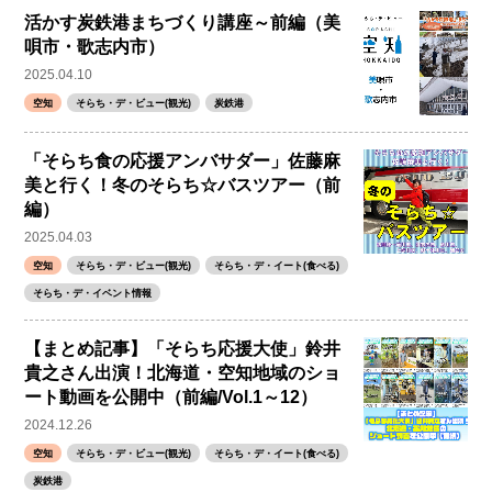
活かす炭鉄港まちづくり講座～前編（美
唄市・歌志内市）
2025.04.10
空知
そらち・デ・ビュー(観光)
炭鉄港
「そらち食の応援アンバサダー」佐藤麻
美と行く！冬のそらち☆バスツアー（前
編）
2025.04.03
空知
そらち・デ・ビュー(観光)
そらち・デ・イート(食べる)
そらち・デ・イベント情報
【まとめ記事】「そらち応援大使」鈴井
貴之さん出演！北海道・空知地域のショ
ート動画を公開中（前編/Vol.1～12）
2024.12.26
空知
そらち・デ・ビュー(観光)
そらち・デ・イート(食べる)
炭鉄港