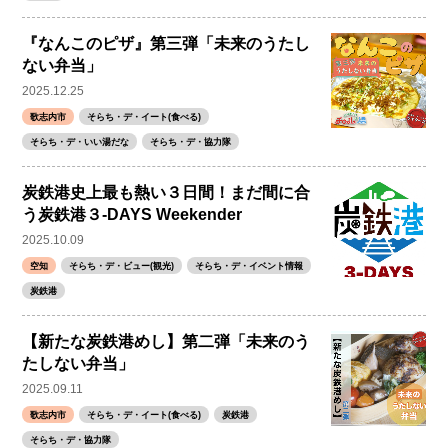
『なんこのピザ』第三弾「未来のうたし
ない弁当」
2025.12.25
歌志内市
そらち・デ・イート(食べる)
そらち・デ・いい湯だな
そらち・デ・協力隊
炭鉄港史上最も熱い３日間！まだ間に合
う炭鉄港３-DAYS Weekender
2025.10.09
空知
そらち・デ・ビュー(観光)
そらち・デ・イベント情報
炭鉄港
【新たな炭鉄港めし】第二弾「未来のう
たしない弁当」
2025.09.11
歌志内市
そらち・デ・イート(食べる)
炭鉄港
そらち・デ・協力隊