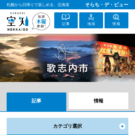
そらち・デ・ビュー
札幌から日帰りで楽しめる、北海道
記事
地域
情報
記事
情報
カテゴリ選択