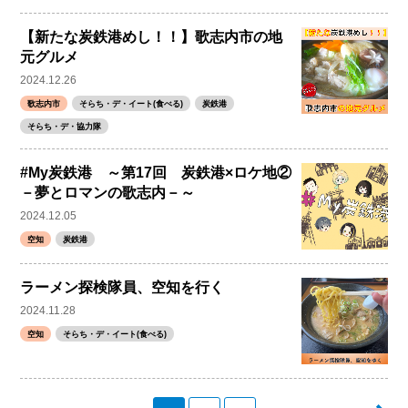
【新たな炭鉄港めし！！】歌志内市の地
元グルメ
2024.12.26
歌志内市
そらち・デ・イート(食べる)
炭鉄港
そらち・デ・協力隊
#My炭鉄港 ～第17回 炭鉄港×ロケ地②
－夢とロマンの歌志内－～
2024.12.05
空知
炭鉄港
ラーメン探検隊員、空知を行く
2024.11.28
空知
そらち・デ・イート(食べる)