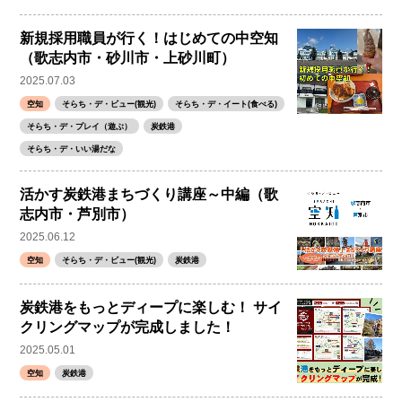
新規採用職員が行く！はじめての中空知
（歌志内市・砂川市・上砂川町）
2025.07.03
空知
そらち・デ・ビュー(観光)
そらち・デ・イート(食べる)
そらち・デ・プレイ（遊ぶ）
炭鉄港
そらち・デ・いい湯だな
活かす炭鉄港まちづくり講座～中編（歌
志内市・芦別市）
2025.06.12
空知
そらち・デ・ビュー(観光)
炭鉄港
炭鉄港をもっとディープに楽しむ！ サイ
クリングマップが完成しました！
2025.05.01
空知
炭鉄港